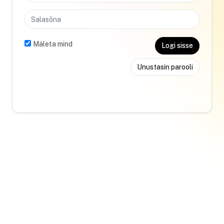
Mäleta mind
Logi sisse
Unustasin parooli